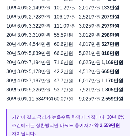
10년
4.0%
2,149만원
101.2만원
2,017만원
133만원
10년
5.0%
2,728만원
106.1만원
2,521만원
207만원
10년
6.0%
3,322만원
111.0만원
3,025만원
297만원
20년
3.0%
3,310만원
55.5만원
3,012만원
298만원
20년
4.0%
4,544만원
60.6만원
4,017만원
527만원
20년
5.0%
5,839만원
66.0만원
5,021만원
818만원
20년
6.0%
7,194만원
71.6만원
6,025만원
1,169만원
30년
3.0%
5,178만원
42.2만원
4,512만원
665만원
30년
4.0%
7,187만원
47.7만원
6,017만원
1,170만원
30년
5.0%
9,326만원
53.7만원
7,521만원
1,805만원
30년
6.0%
11,584만원
60.0만원
9,025만원
2,559만원
기간이 길고 금리가 높을수록 차액이 커집니다. 30년·6%
조건에서는 상환방식만 바꿔도 총이자가
약 2,559만원
차이납니다.