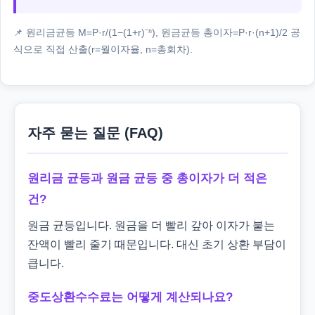
📌 원리금균등 M=P·r/(1−(1+r)⁻ⁿ), 원금균등 총이자=P·r·(n+1)/2 공
식으로 직접 산출(r=월이자율, n=총회차).
자주 묻는 질문 (FAQ)
원리금 균등과 원금 균등 중 총이자가 더 적은
건?
원금 균등입니다. 원금을 더 빨리 갚아 이자가 붙는
잔액이 빨리 줄기 때문입니다. 대신 초기 상환 부담이
큽니다.
중도상환수수료는 어떻게 계산되나요?